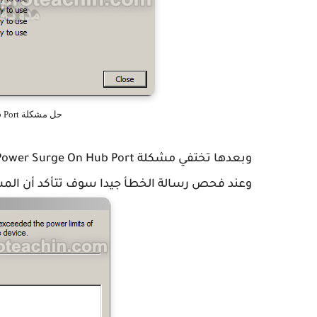
حل مشكلة Power Surge On Hub Port في الويندوز
وبعدها تختفي مشكلة Power Surge On Hub Port وتعود جميع منافذ الفلاشة للعمل بشكل جيد.
وعند فحص رسالة الخطأ جيدا سوف تتأكد أن المش