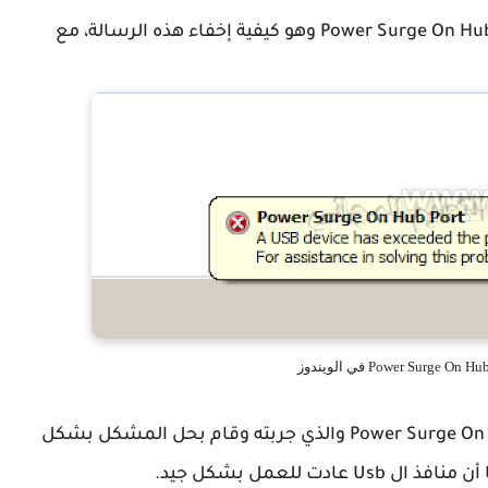
وستجد شئ واحدا إذا بحث عن حل لمشكلة Power Surge On Hub Port وهو كيفية إخفاء هذه الرسالة، مع
واليوم سوف أشارك معكم حل مشكلة Power Surge On Hub Port والذي جربته وقام بحل المشكل بشكل
ت للعمل بشكل جيد.