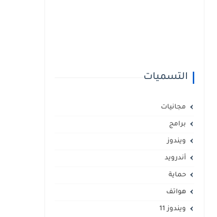
التسميات
مجانيات
برامج
ويندوز
أندرويد
حماية
هواتف
ويندوز 11