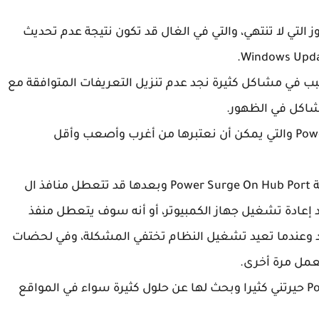
 التي لا تنتهي، والتي في الغال قد تكون نتيجة عدم تحديث
بب في مشاكل كثيرة نجد عدم تنزيل التعريفات المتوافقة مع
مشاكل في الظهور.
واليوم نتعرف على مشكلة Power Surge On Hub Port والتي يمكن أن نعتبرها من أغرب وأصعب وأقل
وإذا كنت من المحظوظين فسوف تظهر لك رسالة Power Surge On Hub Port وبعدها قد تتعطل منافذ ال
عد إعادة تشغيل جهاز الكمبيوتر، أو أنه سوف يتعطل منفذ
يد وعندما تعيد تشغيل النظام تختفي المشكلة، وفي لحضات
بكل صراحة فإن مشكلة Power Surge On Hub Port حيرتني كثيرا وبحث لها عن حلول كثيرة سواء في المواقع