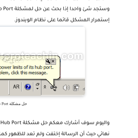
إستمرار المشكل قائما على نظام الويندوز.
حل مشكلة Power Surge On Hub Port في الويندوز
نهائي حيث أن الرسالة إختفت ولم تعد للظهور كما أن منافذ ال Usb عاد