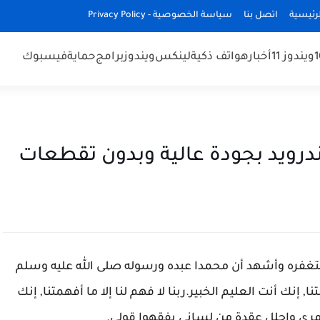
رئيسية
اتصل بنا
سياسة الخصوصية - Privacy Policy
ويندوز 11
أخبار
هواتف ذكية
لينكس
ويندوز
برامج
حماية
فيسبوك
درويد بجودة عالية وبدون تقطعات
غفره وأشهد أن محمدا عبده ورسوله صلى الله عليه وسلم
ا, إنك أنت العليم الخبير.ربنا لا فهم لنا إلا ما أفهمتنا, إنك
 أمري واحلل عقدة من لساني يفقهوا قولي
.