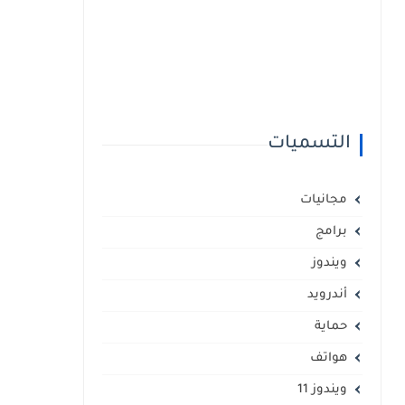
التسميات
مجانيات
برامج
ويندوز
أندرويد
حماية
هواتف
ويندوز 11