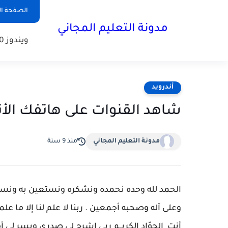
الصفحة ال
مدونة التعليم المجاني
ويندوز 10
أندرويد
شاهد القنوات على هاتفك الأن
مدونة التعليم المجاني
منذ 9 سنة
ا
لحمد لله وحده نحمده ونشكره ونستعين به ونست
وعلى آله وصحبه أجمعين . ربنا لا علم لنا إلا ما علمتن
أنت الجوّاد الكريــم ربي اشرح لي صدري ويسر لي