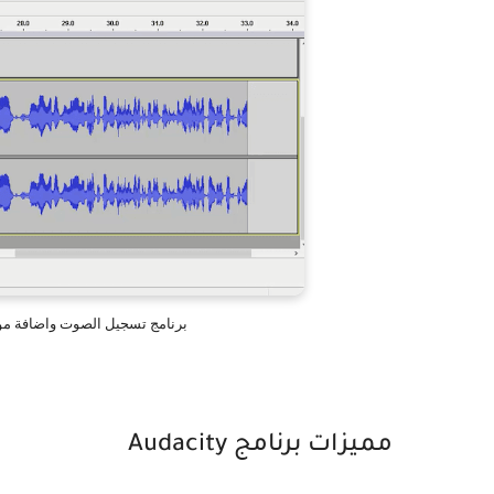
برنامج تسجيل الصوت واضافة مؤثرات Audacity تضخيم وتقطيع الصو
مميزات برنامج Audacity