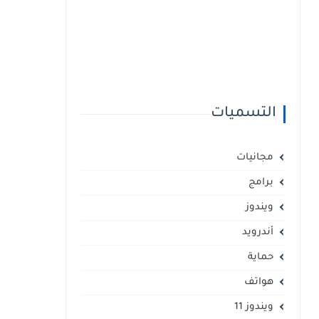
التسميات
مجانيات
برامج
ويندوز
أندرويد
حماية
هواتف
ويندوز 11