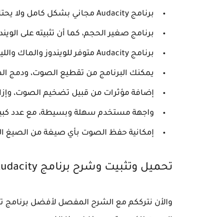
برنامج Audacity مجاني بشكل كامل ولا يحتاج إلى أي تفعيل.
برنامج صغير الحجم، كما أن تثبيته على الوي
برنامج Audacity متوفر للويندوز والماك واللينكس على حد سواء.
يمكنك البرنامج من تقطيع الصوت، ودمج ال
إضافة مؤثرات من قبيل تضخيم الصوت، وإز
واجهة مستخدم سهلة وبسيطة، مع عدد كبير م
إمكانية حفظ الصوت بأي صيغة من الصيغ التي
تحميل وتثبيت وشرح برنامج Audacity