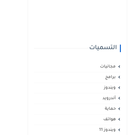
التسميات
مجانيات
برامج
ويندوز
أندرويد
حماية
هواتف
ويندوز 11