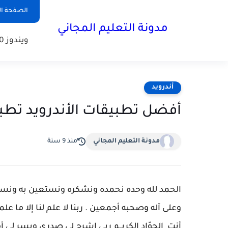
الصفحة ال
مدونة التعليم المجاني
ويندوز 10
أندرويد
أفضل تطبيقات الأندرويد تطب
مدونة التعليم المجاني
منذ 9 سنة
ا
لحمد لله وحده نحمده ونشكره ونستعين به ونست
وعلى آله وصحبه أجمعين . ربنا لا علم لنا إلا ما علمتن
أنت الجوّاد الكريــم ربي اشرح لي صدري ويسر لي