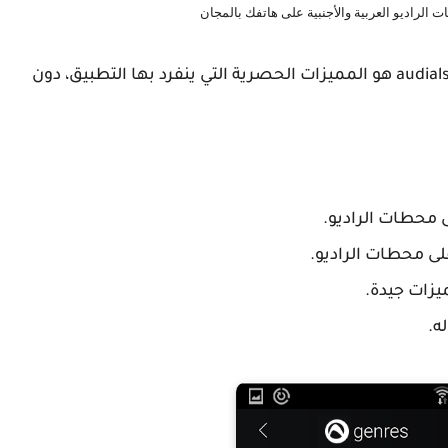
 الراديو العربية والأجنبية على هاتفك بالمجان
والشئ الذي جعلنا اليوم نختار تطبيق راديو audials radio هو المميزات الحصرية التي ينفرد بها التطبيق، دون
ى محطات الراديو.
يزات جيدة.
ه.