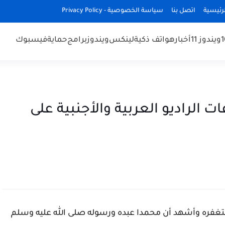
رئيسية
اتصل بنا
سياسة الخصوصية - Privacy Policy
ويندوز 11
أخبار
هواتف ذكية
لينكس
ويندوز
برامج
حماية
فيسبوك
ت الراديو العربية والأجنبية على
غفره وأشهد أن محمدا عبده ورسوله صلى الله عليه وسلم