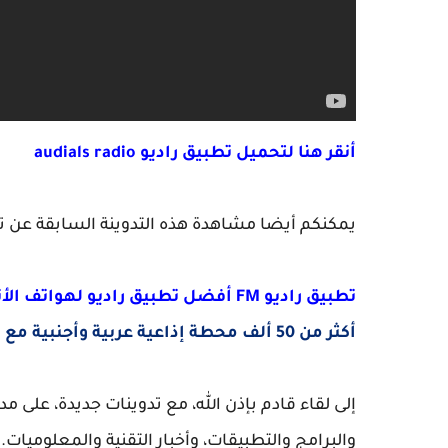
أنقر هنا لتحميل تطبيق راديو audials radio
يمكنكم أيضا مشاهدة هذه التدوينة السابقة عن ت
تطبيق راديو FM أفضل تطبيق راديو لهواتف الأندرويد
أكثر من 50 ألف محطة إذاعية عربية وأجنبية مع تطبيق واحد
إلى لقاء قادم بإذن الله، مع تدوينات جديدة، على
والبرامج والتطبيقات، وأخبار التقنية والمعلوميات.