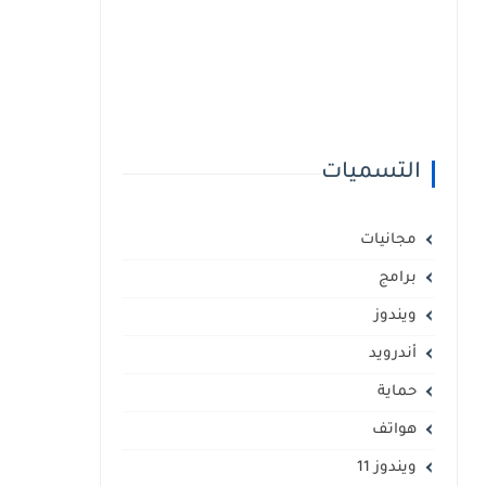
التسميات
مجانيات
برامج
ويندوز
أندرويد
حماية
هواتف
ويندوز 11