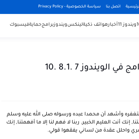
رئيسية
اتصل بنا
سياسة الخصوصية - Privacy Policy
ويندوز 11
أخبار
هواتف ذكية
لينكس
ويندوز
برامج
حماية
فيسبوك
لويندوز 7 .8.1 .10
غفره وأشهد أن محمدا عبده ورسوله صلى الله عليه وسلم
ا, إنك أنت العليم الخبير. ربنا لا فهم لنا إلا ما أفهمتنا, إنك
أمري واحلل عقدة من لساني يفقهوا قولي.