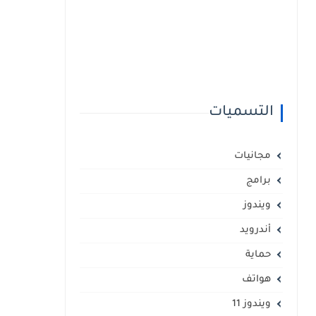
التسميات
مجانيات
برامج
ويندوز
أندرويد
حماية
هواتف
ويندوز 11