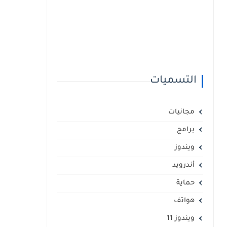
التسميات
مجانيات
برامج
ويندوز
أندرويد
حماية
هواتف
ويندوز 11