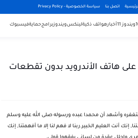
رئيسية
اتصل بنا
سياسة الخصوصية - Privacy Policy
ويندوز 11
أخبار
هواتف ذكية
لينكس
ويندوز
برامج
حماية
فيسبوك
على هاتف الأندرويد بدون تقطعات
غفره وأشهد أن محمدا عبده ورسوله صلى الله عليه وسلم
ا, إنك أنت العليم الخبير.ربنا لا فهم لنا إلا ما أفهمتنا, إنك
 أمري واحلل عقدة من لساني يفقهوا قولي
.