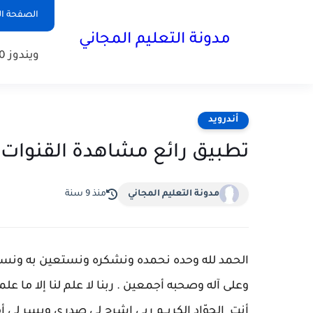
الصفحة ال
مدونة التعليم المجاني
ويندوز 10
أندرويد
تطبيق رائع مشاهدة القنوات 
مدونة التعليم المجاني
منذ 9 سنة
ا
لحمد لله وحده نحمده ونشكره ونستعين به ونست
وعلى آله وصحبه أجمعين . ربنا لا علم لنا إلا ما علمتن
أنت الجوّاد الكريــم ربي اشرح لي صدري ويسر لي