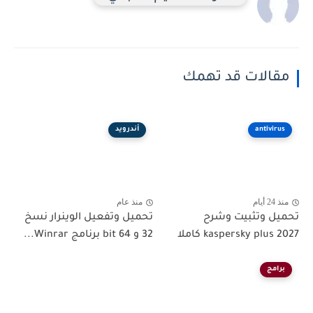
مقالات قد تهمك
antivirus
أندرويد
منذ 24 أيام
منذ عام
تحميل وتثبيت وشرح
تحميل وتفعيل الوينرار نسخ
kaspersky plus 2027 كاملا
32 و 64 bit برنامج Winrar...
برامج