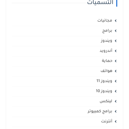
التسميات
مجانيات
برامج
ويندوز
أندرويد
حماية
هواتف
ويندوز 11
ويندوز 10
لينكس
برامج كمبيوتر
أنترنت