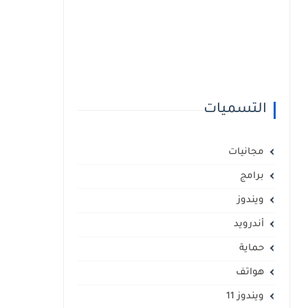
التسميات
مجانيات
برامج
ويندوز
أندرويد
حماية
هواتف
ويندوز 11