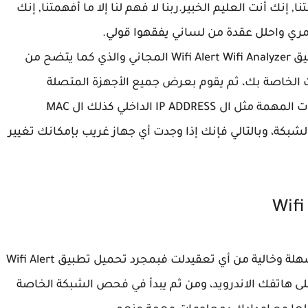
ا, إنك أنت العليم الخبير.ربنا لا فهم لنا إلا ما أفهمتنا, إنك
أمري واحلل عقدة من لساني يفقهوا قولي.
اليوم مع التطبيق الرائع لهواتف الاندرويد وهو تطبيق Wifi Alert Wifi Analyzer المجاني والذي كما يتضح من
الخاصة بك، ثم يقوم بعرض جميع الأجهزة المتصلة
بشبكتك الداخلية مع عرض مجموعة من المعلومات المهمة مثل ال IP ADDRESS الداخلي كذلك ال MAC
لشبكة، وبالتالي فإنك إذا وجدت أي جهاز غريب بإمكانك تغيير
Wifi
طريقة عمل تطبيق Wifi Alert Wifi Analyzer جد سهلة وخالية من أي تعقيدلت فبمجرد تحميل تطبيق Wifi Alert
بتتبيثه على هاتفك الاندرويد، ومن ثم يبدأ في فحص الشبكة الخاصة