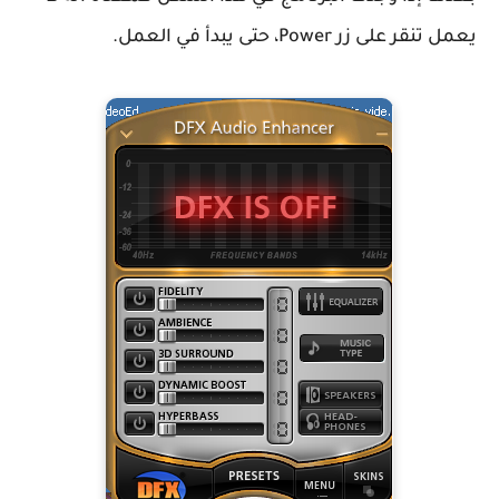
يعمل تنقر على زر Power، حتى يبدأ في العمل.