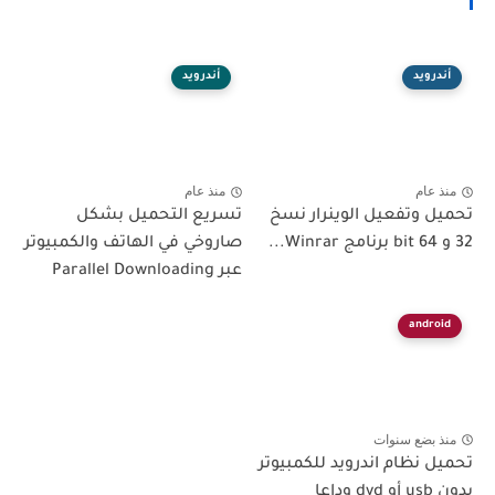
أندرويد
أندرويد
منذ عام
منذ عام
تحميل وتفعيل الوينرار نسخ
تسريع التحميل بشكل
32 و 64 bit برنامج Winrar...
صاروخي في الهاتف والكمبيوتر
عبر Parallel Downloading
android
منذ بضع سنوات
تحميل نظام اندرويد للكمبيوتر
بدون usb أو dvd وداعا