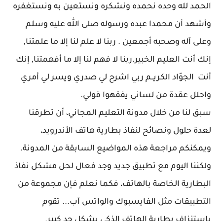
ا
لحمد لله وحده نحمده ونشكره ونستعين به ونستغفره
وأشهد أن محمدا عبده ورسوله صلى الله عليه وسلم
وعلى آله وصحبه أجمعين . ربنا لا علم لنا إلا ما علمتنا,
إنك أنت العليم الخبير.ربنا لا فهم لنا إلا ما أفهمتنا, إنك
أنت الجوّاد الكريــم ربي اشرح لي صدري ويسر لي أمري
واحلل عقدة من لساني يفقهوا قولي
.
سبق لنا من خلال مدونة التعليم المجاني، أن تطرقنا
لعدة حلول ونصائح لنفاذ بطارية هاتف الأندرويد،
ويمكنكم مراجعة هذه المواضيع السابقة من المدونة.
ولكننا اليوم مع تطبيق جديد وجد فعال لحل مشكل نفاذ
البطارية الخاصة بالهاتف، فكما نعلم فإن مجموعة من
التطبيقات مثل الفايسبوك والواتس آب... تقوم
بإستنزاف بطارية الهاتف الذكي بشكل جد كبير.