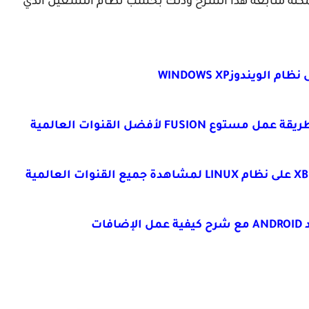
 لم يسبق له تحميل وتنصيب برنامج KODI يمكنه متابعة هذا الشرح وذلك بحسب نظام التشغيل الذي