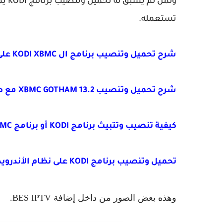
ولمن
تستعمله.
شرح تحميل وتنصيب برنامج ال KODI XBMC على نظام الويندوزWINDOWS XP
شرح تحميل وتنصيب XBMC GOTHAM 13.2 مع طريقة عمل مستوع FUSION لأفضل القنوات العالمية
كيفية تنصيب وتتبيث برنامج KODI أو برنامج XBMC على نظام LINUX لمشاهدة جميع القنوات العالمية
تحميل وتنصيب برنامج KODI على نظام الأندرويد ANDROID مع شرح كيفية عمل الإضافات
وهذه بعض الصور من داخل إضافة BES IPTV.