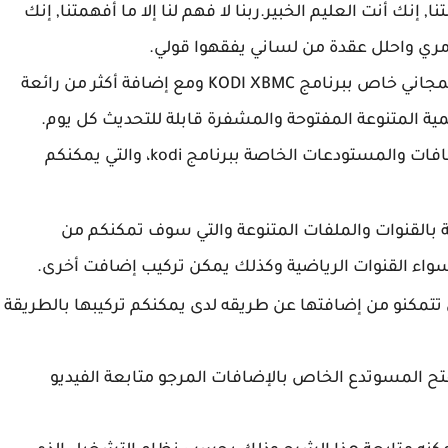
ا, إنك أنت العليم الخبير.ربنا لا فهم لنا إلا ما أفهمتنا, إنك
أمري واحلل عقدة من لساني يفقهوا قولي.
اليوم بإذن الله مع شرح جديد على مدونة التعليم المجاني خاص ببرنامج KODI XBMC ومع إضافة أكثر من رائعة
 المتنوعة المفتوحة والمشفرة قابلة للتحديث كل يوم.
وكذلك سورس جديد يحتوي على عدد كبير من الإضافات والمستودعات الخاصة ببرنامج kodi، والتي يمكنكم
 بالقنوات والملفات المتنوعة والتي سوف تمكنكم من
اء القنوات الرياضية وكذلك يمكن تركيب إضافت أخرى.
مكنو من إضافتها عن طريقه لدى يمكنكم تركيبها بالطريقة
تح المسوتدع الخاص بالإضافات المرجو متابعة الفيديو