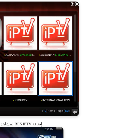
إضافة BES IPTV لمشاهدة أفضل القنوات العالمية على برنامج KODI