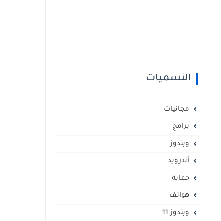
التسميات
مجانيات
برامج
ويندوز
أندرويد
حماية
هواتف
ويندوز 11