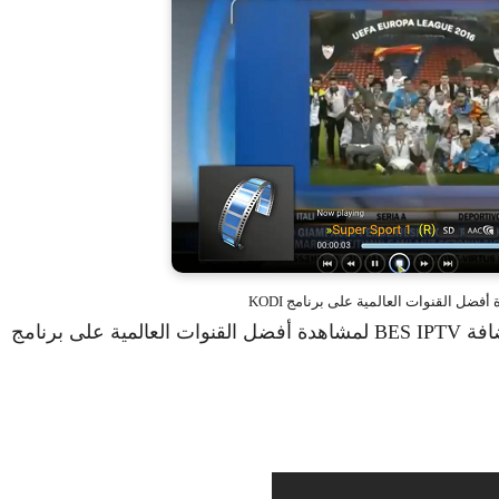
والأن نترككم مع الشرح المفصل لكيفية تركيب إضافة BES IPTV لمشاهدة أفضل القنوات العالمية على برنامج