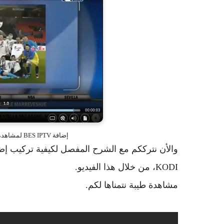
إضافة BES IPTV لمشاهدة أفضل القنوات العالمية على برنامج KODI
KODI، من خلال هذا الفيديو.
مشاهدة طيبة نتمناها لكم.