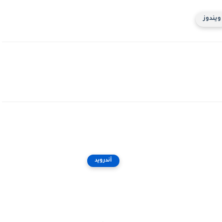
ويندوز
أندرويد