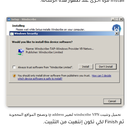
Install مرة أخرى عند ظهور هذه الرسالة.
تحميل وتثبيت windscribe VPN لتغيير ip address وتصفح المواقع المحجوبة
ثم Finish لكي تكون إنتهيت من التثبيت.