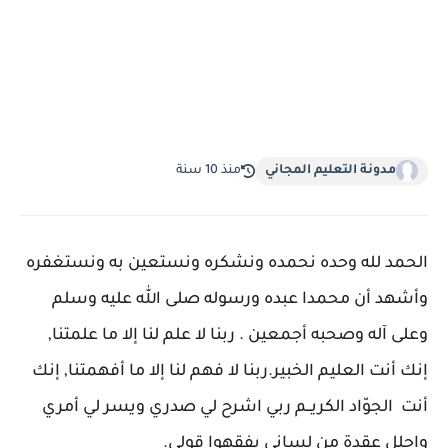
مدونة التعليم المجاني
منذ 10 سنة
الحمد لله وحده نحمده ونشكره ونستعين به ونستغفره
وأشهد أن محمدا عبده ورسوله صلى الله عليه وسلم
وعلى آله وصحبه أجمعين . ربنا لا علم لنا إلا ما علمتنا,
إنك أنت العليم الخبير.ربنا لا فهم لنا إلا ما أفهمتنا, إنك
أنت الجوّاد الكريــم ربي اشرح لي صدري ويسر لي أمري
واحلل عقدة من لساني يفقهوا قولي.