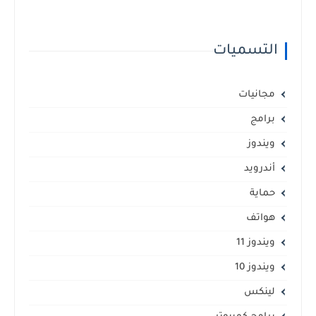
التسميات
مجانيات
برامج
ويندوز
أندرويد
حماية
هواتف
ويندوز 11
ويندوز 10
لينكس