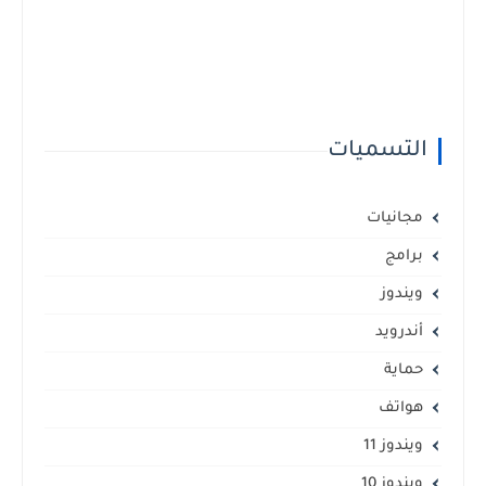
التسميات
مجانيات
برامج
ويندوز
أندرويد
حماية
هواتف
ويندوز 11
ويندوز 10