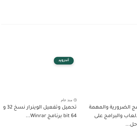
أندرويد
منذ عام
مج الضرورية والمهمة
تحميل وتفعيل الوينرار نسخ 32 و
لعاب والبرامج على
64 bit برنامج Winrar...
حل...