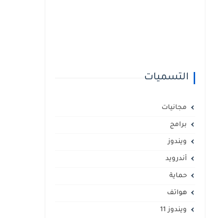
التسميات
مجانيات
برامج
ويندوز
أندرويد
حماية
هواتف
ويندوز 11