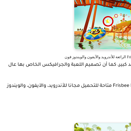
ية إلى حد جد كبير، كما أن تصميم اللعبة والجرافيكس الخاص بها عال
Frisbee Forever 2 متاحة للتحميل مجانا للأندرويد، والآيفون، والويندوز