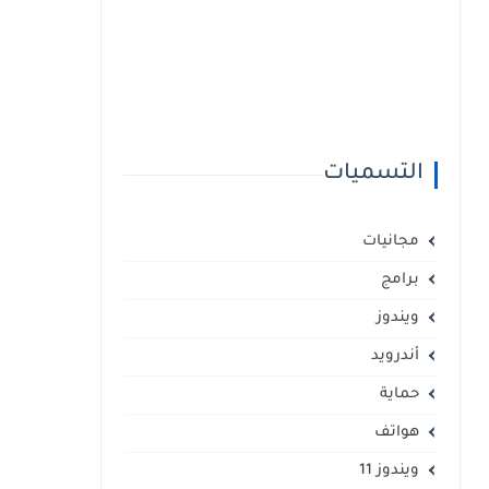
التسميات
مجانيات
برامج
ويندوز
أندرويد
حماية
هواتف
ويندوز 11