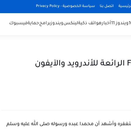
رئيسية
اتصل بنا
سياسة الخصوصية - Privacy Policy
ويندوز 11
أخبار
هواتف ذكية
لينكس
ويندوز
برامج
حماية
فيسبوك
تحميل لعبة Frisbee Forever 2 الرائعة للأندرويد والآيفون
غفره وأشهد أن محمدا عبده ورسوله صلى الله عليه وسلم