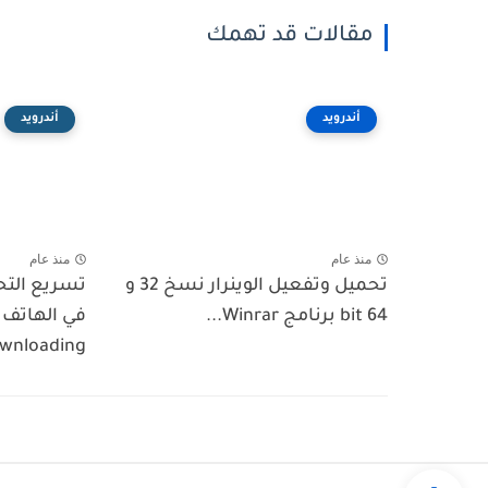
مقالات قد تهمك
أندرويد
أندرويد
منذ عام
منذ عام
تحميل وتفعيل الوينرار نسخ 32 و
تسريع الت
64 bit برنامج Winrar...
wnloading