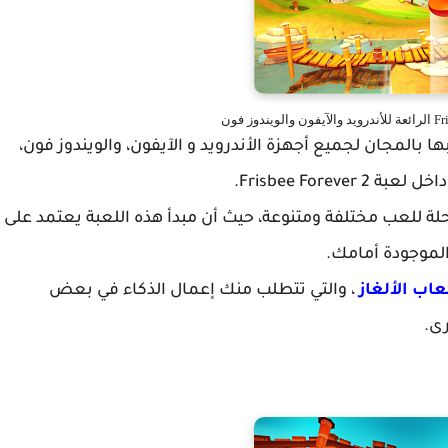
دأ يمكن لعبها بالمجان لجميع أجهزة الأندرويد و الآيفون، والويندوز فون،
داخل لعبة
Frisbee Forever 2.
Frisbee Fore على أكثر من 70 مرحلة للعب مختلفة ومتنوعة، حيث أن مبدأ هذه اللعبة يعتمد على
الموجودة أمامك.
عاب الألغاز
، والتي تتطلب منك إعمال الذكاء في بعض
رى.