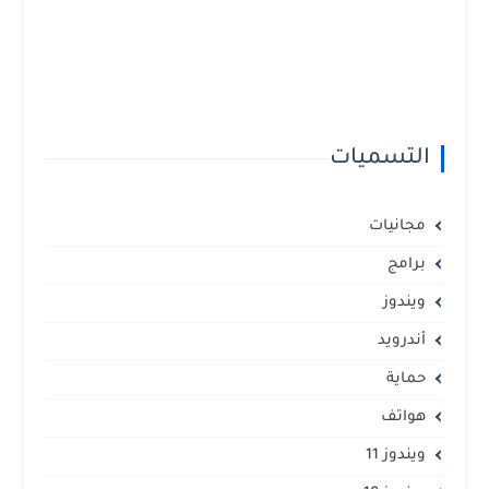
التسميات
مجانيات
برامج
ويندوز
أندرويد
حماية
هواتف
ويندوز 11