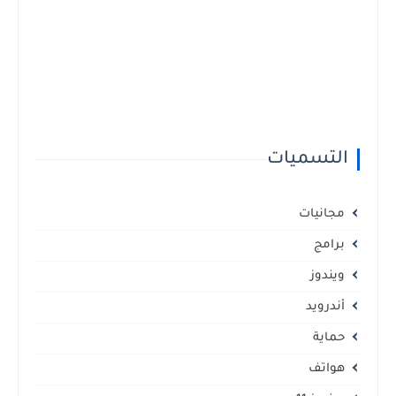
التسميات
مجانيات
برامج
ويندوز
أندرويد
حماية
هواتف