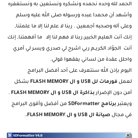
الحمد
لله وحده نحمده ونشكره ونستعين به ونستغفره
وأشهد أن محمدا عبده ورسوله صلى الله عليه وسلم
وعلى آله وصحبه أجمعين . ربنا لا علم لنا إلا ما علمتنا,
إنك أنت العليم الخبير.ربنا لا فهم لنا إلا ما أفهمتنا, إنك
أنت الجوّاد الكريــم ربي اشرح لي صدري ويسر لي أمري
واحلل عقدة من لساني يفقهوا قولي.
اليوم بإذن الله سنتعرف على أحد أفضل البرامج
لعمل
فورمات لل USB و ال FLASH MEMORY
بشكل
أمن دون الإضرار
بذاكرة ال USB و ال FLASH MEMORY
.
ويعتبر
برنامج
SDFormatter
من أفضل وأقوى البرامج
في مجال
صيانة ال USB و ال FLASH MEMORY.