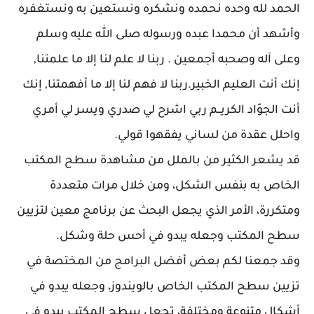
الحمد لله وحده نحمده ونشكره ونستعين به ونستغفره
وأشهد أن محمدا عبده ورسوله صلى الله عليه وسلم
وعلى آله وصحبه أجمعين . ربنا لا علم لنا إلا ما علمتنا,
إنك أنت العليم الخبير.ربنا لا فهم لنا إلا ما أفهمتنا, إنك
أنت الجوّاد الكريــم ربي اشرح لي صدري ويسر لي أمري
واحلل عقدة من لساني يفقهوا قولي.
قد يشعر الكثير من بالملل من مشاهدة سطح المكتب
الخاص به بنفس الشكل، ومن خلال مرات متعددة
ومتكررة، الأمر الذي يجعل البحث عن برنامج معين لتزيين
سطح المكتب وجعله يبدو في أحس حلة وشكل.
وقد جمعنا لكم بعض أفضل البرامج من المختصة في
تزيين سطح المكتب الخاص بالويندوز، وجعله يبدو في
أشكال متنوعة ومختلفة، تجعل سطح المكتب يبدو في