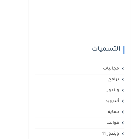
التسميات
مجانيات
برامج
ويندوز
أندرويد
حماية
هواتف
ويندوز 11