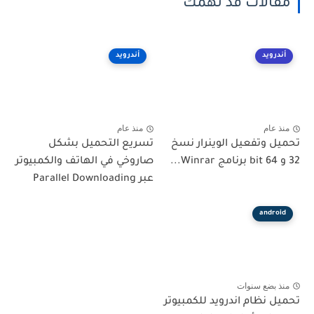
مقالات قد تهمك
أندرويد
أندرويد
منذ عام
منذ عام
تحميل وتفعيل الوينرار نسخ
تسريع التحميل بشكل
32 و 64 bit برنامج Winrar...
صاروخي في الهاتف والكمبيوتر
عبر Parallel Downloading
android
منذ بضع سنوات
تحميل نظام اندرويد للكمبيوتر