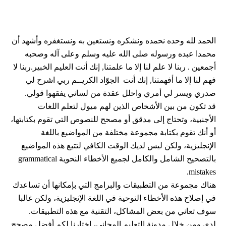
ا
لحمد لله وحده نحمده ونشكره ونستعين به ونستغفره وأشهد أن
محمدا عبده ورسوله صلى الله عليه وسلم وعلى آله وصحبه
أجمعين . ربنا لا علم لنا إلا ما علمتنا, إنك أنت العليم الخبير.ربنا لا
فهم لنا إلا ما أفهمتنا, إنك أنت الجوّاد الكريــم ربي اشرح لي
صدري ويسر لي أمري واحلل عقدة من لساني يفقهوا قولي
.
قد تكون من بين الأشخاص الذين لهم ميول لتعلم اللغات
الأجنبية، وتحتاج إلى مدقق أو مصحح للنصوص التي تقوم بكتابتها،
أو أنك تقوم بكتابة مجموعة مختلفة من المواضيع باللغة
الإنجليزية، ولكن ليس لديك الوقت الكافي لتتبع هذه المواضيع
بالتصحيح الشامل والكامل لجميع الأخطاء النحوية grammatical
mistakes.
هناك مجموعة من التطبيقات والبرامج التي بإمكانها أن تساعدك
في إصلاح هذه الأخطاء النوحية في اللغة الإنجليزية، ولكن غالبا
سوف تعاني من بعض المشاكل، التقنية مع هذه التطبيقات.
لدى ومن خلال مدونة التعليم المجاني، إختارنا لكم أفضل مصحح