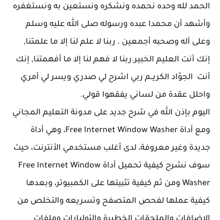
الحمد لله وحده نحمده ونشكره ونستعين به ونستغفره
وأشهد أن محمدا عبده ورسوله صلى الله عليه وسلم
وعلى آله وصحبه أجمعين . ربنا لا علم لنا إلا ما علمتنا,
إنك أنت العليم الخبير.ربنا لا فهم لنا إلا ما أفهمتنا, إنك
أنت الجوّاد الكريــم ربي اشرح لي صدري ويسر لي أمري
واحلل عقدة من لساني يفقهوا قولي.
اليوم بإذن الله في شرح جديد على مدونة التعليم المجاني
ومع أداة Free Internet Window Washer، وهي أداة
جديدة وغير معروفة، لدى أغلب مستخدمي الأنترنت، حيث
سوف نشرح كيفية تحميل أداة Free Internet Window
Washer ومن ثم كيفية تثبيتها على الكمبيوتر، وبعدها
كيفية عملها لفحص المتصفح وتسريعه والتخلص من
الإضافات والملحقات الخطيرة والتولبارات وملفات