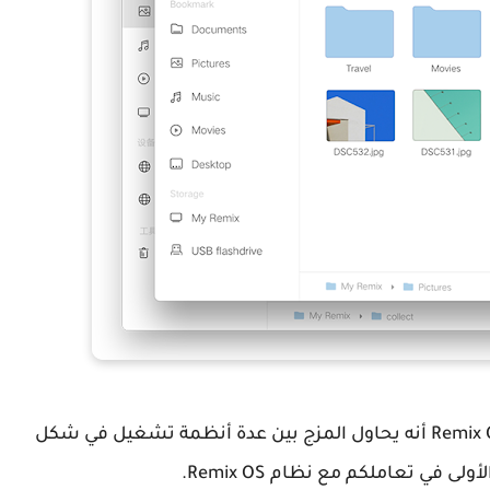
ويظهر وكبداية ومن خلال إسم نظام التشغيل Remix OS أنه يحاول المزج بين عدة أنظمة تشغيل في شكل
في تعاملكم مع نظام Remix OS.