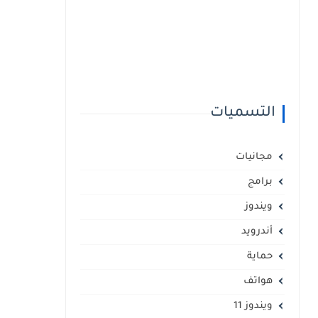
التسميات
مجانيات
برامج
ويندوز
أندرويد
حماية
هواتف
ويندوز 11