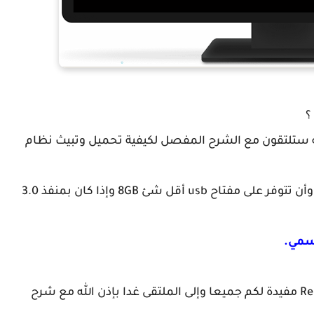
 أقل من 24 ساعة بإذن الله ستلتقون مع الشرح المفصل لكيفية تحميل وتبيث نظام
ولكن أهم ماتحتاجه هو أن تحمل نظام Remix OS، وأن تتوفر على مفتاح usb أقل شئ 8GB وإذا كان بمنفذ 3.0
نتمنى أن تكون هذه المعلومات حول نظام Remix OS مفيدة لكم جميعا وإلى الملتقى غدا بإذن الله مع شرح