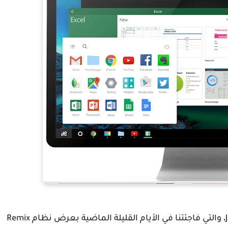
والشركة المطورة لنظام Remix OS هي شركة JIDE، والتي فاجئتنا في الأيام القليلة الماضية بعرض نظام Remix