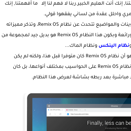
نا, إنك أنت العليم الخبير.ربنا لا فهم لنا إلا ما أفهمتنا, إنك
أمري واحلل عقدة من لساني يفقهوا قولي.
الأكيد أنه راجت في الأونة الأخيرة مجموعة من التدوينات والمواضيع تتحدث عن نظام Remix OS، وتذكر مميزاته
ومايقدمه لك نظام Remix OS من خدمات مجانية ورائعة وبكون هذا النظام Remix OS هو بديل جيد لمجموعة من
نظام الينكس
ونظام الماك...
ولكن أغلب هذه المواضيع لم تتطرق لشئ مهم وهو أن نظام Remix OS كان متوفرا قبل هذا، ولكنه لم يكن
مجانيا، وكذلك لم يكن بالإمكان تثبيت وإستعمال نظام Remix OS على الحواسيب بمختلف أنواعها، بل كان
د مباشرة بعد ربطه بشاشة لعرض هذا النظام.