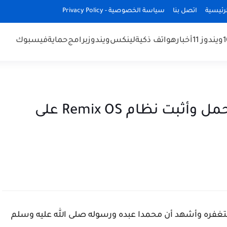
رئيسية
اتصل بنا
سياسة الخصوصية - Privacy Policy
ويندوز 11
أخبار
هواتف ذكية
لينكس
ويندوز
برامج
حماية
فيسبوك
ماهو نظام Remix OS وكيف أحمل وأثبت نظام Remix OS على
غفره وأشهد أن محمدا عبده ورسوله صلى الله عليه وسلم