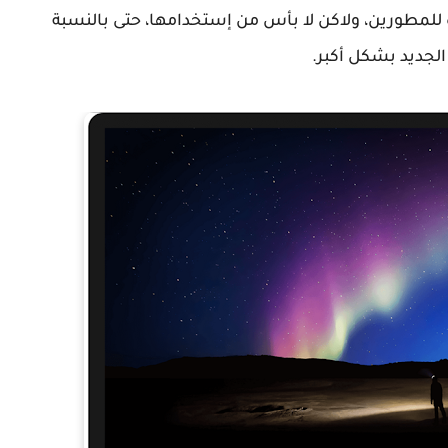
خة الأولى من نظام Remix OS متوفرة للمطورين، ولاكن لا بأس من إستخدامها، حتى بالنسبة
الجديد بشكل أكبر.