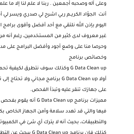
وعلى آله وصحبه أجمعين . ربنا لا علم لنا إلا ما علمتن
أنت الجوّاد الكريــم ربي اشرح لي صدري ويسر لي 
غير معروف لدى كثير من المستخدمين، رغم أنه من 
وحرصا منا على وضع أجود وأفضل البرامج على مد
وخصائص برنامج
G Data Clean up وكذلك سوف نتطرق لكيفية تحميله وعمله على الكمبيوتر الخاص بكم.
أولا
G Data Clean up برنامج مجاني ول
على جهازك تنقر عليه وتبذأ الفحص.
مميزات برنامج
G Data Clean up أنه 
فيها والتي قد تهدد سلامة وأمن الجهاز الخاص ب
والتطبيقات، بحيث أنه لا يترك أي شئ في الكمبيوت
كذلك فإن برنامج
G Data Clean up ي