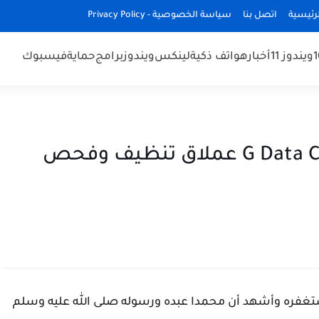
رئيسية
اتصل بنا
سياسة الخصوصية - Privacy Policy
ويندوز 11
أخبار
هواتف ذكية
لينكس
ويندوز
برامج
حماية
فيسبوك
تحميل وتثبيت وشرح G Data Clean up عملاق تنظيف وفحص
تغفره وأشهد أن محمدا عبده ورسوله صلى الله عليه وسلم