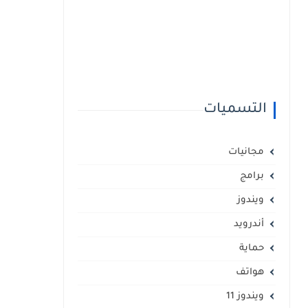
التسميات
مجانيات
برامج
ويندوز
أندرويد
حماية
هواتف
ويندوز 11