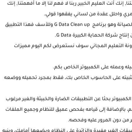
ا, إنك أنت العليم الخبير.ربنا لا فهم لنا إلا ما أفهمتنا, إنك
أمري واحلل عقدة من لساني يفقهوا قولي.
اليوم بإذن الله نلتقي مع أحد أفضل وأقوى برامج الصيانة وهو برنامج G Data Clean up وللأسف فهذا التطبيق
إنتاج شركة الحماية الكبيرة
G Data.
ونة التعليم المجاني سوف نستعرض لكم اليوم مميزات
ا تحتاج إلى تثبيته على الحاسوب الخاص بك، فقط بمجرد تحميله ووضعه
يقوم بفحص الكمبيوتر بحثا عن التطبيقات الضارة والخبيثة والغير مرغوب
كم، بالإضافة إلى قيامه بفحص عميق للنظام وجميع الملفات
ر من دون المرور عليه وفحصه.
بحث عن التطبيقات الغير مفيدة والزائدة على النظام ويضعها أمامك، وينبه