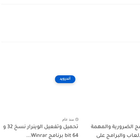
أندرويد
منذ عام
مج الضرورية والمهمة
تحميل وتفعيل الوينرار نسخ 32 و
لعاب والبرامج على
64 bit برنامج Winrar...