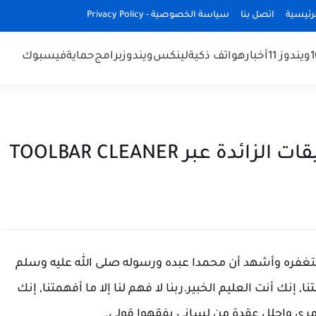
رئيسية
اتصل بنا
سياسة الخصوصية - Privacy Policy
ويندوز 11
أخبار
هواتف ذكية
لينكس
ويندوز
برامج
حماية
فيسبوك
 عبر TOOLBAR CLEANER
غفره وأشهد أن محمدا عبده ورسوله صلى الله عليه وسلم
ا, إنك أنت العليم الخبير.ربنا لا فهم لنا إلا ما أفهمتنا, إنك
أمري واحلل عقدة من لساني يفقهوا قولي.