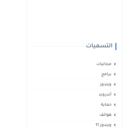
التسميات
مجانيات
برامج
ويندوز
أندرويد
حماية
هواتف
ويندوز 11