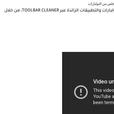
خلص من التولبارات
والأن نترككم مع الشرح المفصل لكيفية حذف التولبارات والتطبيقات الزائدة عبر TOOLBAR CLEANER، من خلال