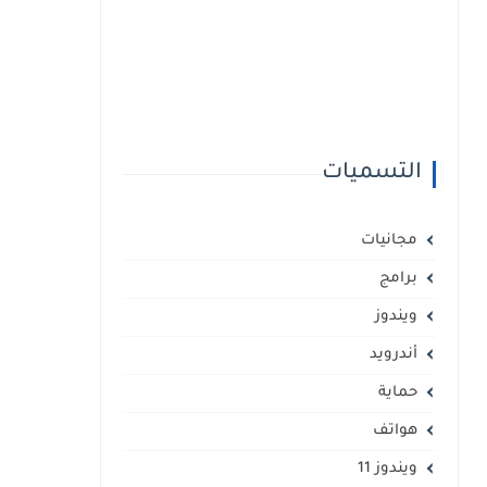
التسميات
مجانيات
برامج
ويندوز
أندرويد
حماية
هواتف
ويندوز 11