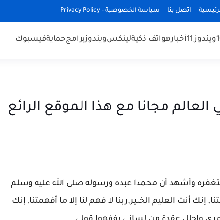
رئيسية
اتصل بنا
سياسة الخصوصية - Privacy Policy
ويندوز 11
أخبار
هواتف ذكية
لينكس
ويندوز
برامج
حماية
فيسبوك
غفره وأشهد أن محمدا عبده ورسوله صلى الله عليه وسلم
ا, إنك أنت العليم الخبير.ربنا لا فهم لنا إلا ما أفهمتنا, إنك
أمري واحلل عقدة من لساني يفقهوا قولي.