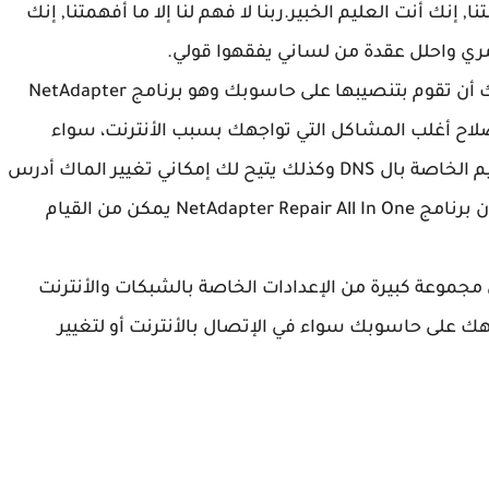
ا, إنك أنت العليم الخبير.ربنا لا فهم لنا إلا ما أفهمتنا, إنك
أمري واحلل عقدة من لساني يفقهوا قولي.
اليوم سوف نتطرق لأحد أفضل البرامج التي يمكنك أن تقوم بتنصيبها على حاسوبك وهو برنامج NetAdapter
تطبيق من إصلاح أغلب المشاكل التي تواجهك بسبب الأنترنت، سواء
توقف الأنترنت عن العمل، أو يمكنك من تغيير القيم الخاصة بال DNS وكذلك يتيح لك إمكاني تغيير الماك أدرس
MAC ADDRESS الخاصة بحاسوبك، بالإضافة إلى أن برنامج NetAdapter Repair All In One يمكن من القيام
رنامج NetAdapter Repair All In One على مجموعة كبيرة من الإعدادات الخاصة بالشبكات والأنترنت
على حاسوبك سواء في الإتصال بالأنترنت أو لتغيير