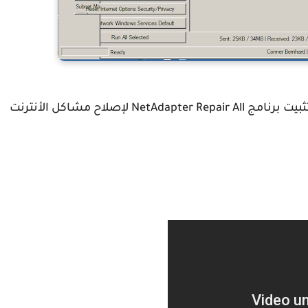
والأن نترككم مع الشرح المفصل لكيفية تحميل وتثبيت برنامج NetAdapter Repair All لإصلاح مشاكل الأنترنت