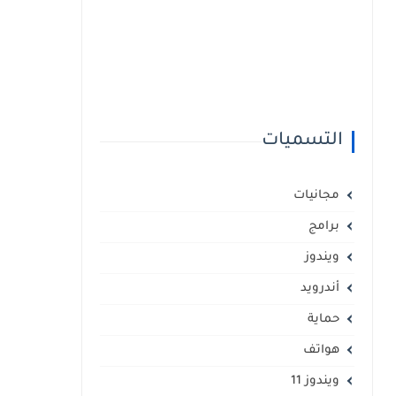
التسميات
مجانيات
برامج
ويندوز
أندرويد
حماية
هواتف
ويندوز 11