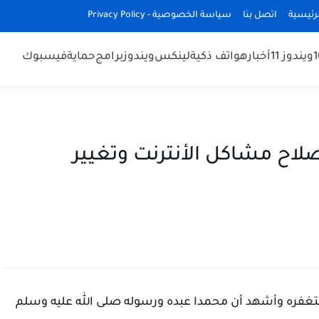
رئيسية
اتصل بنا
سياسة الخصوصية - Privacy Policy
ويندوز 11
أخبار
هواتف ذكية
لينكس
ويندوز
برامج
حماية
فيسبوك
ج NetAdapter Repair لإصلاح مشاكل الأنترنت وتغيير
غفره وأشهد أن محمدا عبده ورسوله صلى الله عليه وسلم