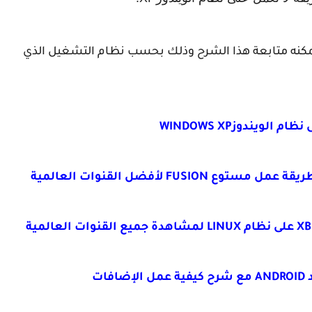
 لم يسبق له تحميل وتنصيب برنامج KODI يمكنه متابعة هذا الشرح وذلك بحسب نظام التشغيل الذي