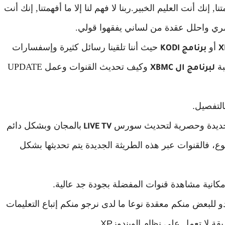
ا, إنك أنت العليم الخبير.ربنا لا فهم لنا إلا ما أفهمتنا, إنك أنت
مري واحلل عقدة من لساني يفقهوا قولي.
أو
حيث أننا تلقينا رسائل كثيرة وإسفسارات
برنامج KODI
وكيف تحديث القنوات وعمل UPDATE
لبرنامج ال XBMC
لتفصيل.
ثة جديدة وحصرية لتحديث سورس
بالمجان وبشكل دائم
LIVE TV
، فالقنوات عبر هذه الطريثة الجديدة يتم تحديثها بشكل
كانية مشاهدة قنوات المفضلة بجودة جد عالية.
دو للبعض منكم معقدة نوعا ما لدى نرجو منكم إتباع التعليمات
 لا تعمل على نظام الويندوزXP.