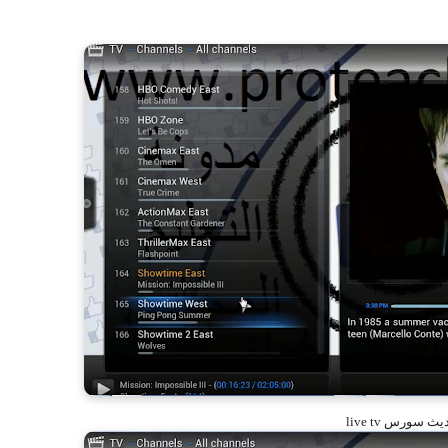
ث سورس live tv