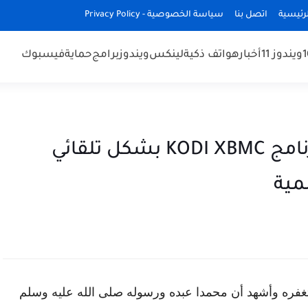
رئيسية
اتصل بنا
سياسة الخصوصية - Privacy Policy
ويندوز 11
أخبار
هواتف ذكية
لينكس
ويندوز
برامج
حماية
فيسبوك
تحديث سورس LIVE TV في برنامج KODI XBMC بشكل تلقائي
مية
غفره وأشهد أن محمدا عبده ورسوله صلى الله عليه وسلم