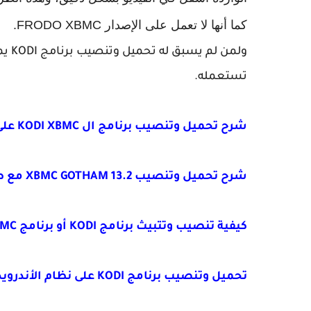
كما أنها لا تعمل على الإصدار FRODO XBMC.
ولمن
تستعمله.
شرح تحميل وتنصيب برنامج ال KODI XBMC على نظام الويندوزWINDOWS XP
شرح تحميل وتنصيب XBMC GOTHAM 13.2 مع طريقة عمل مستوع FUSION لأفضل القنوات العالمية
كيفية تنصيب وتتبيث برنامج KODI أو برنامج XBMC على نظام LINUX لمشاهدة جميع القنوات العالمية
تحميل وتنصيب برنامج KODI على نظام الأندرويد ANDROID مع شرح كيفية عمل الإضافات