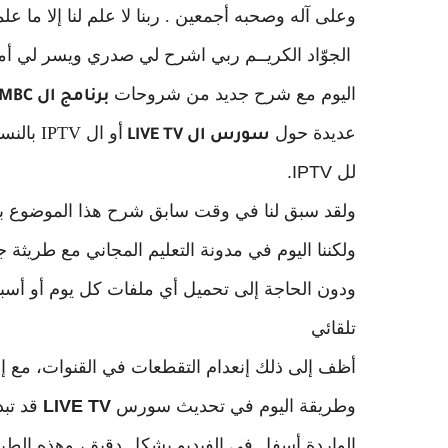
وعلى آله وصحبه أجمعين . ربنا لا علم لنا إلا ما علمتن
الجوّاد الكريــم ربي اشرح لي صدري ويسر لي أ
اليوم مع شرح جديد من شروحات
برنامج ال XMBC
عديدة حول
أو ال IPTV بالنسبة
سورس ال LIVE TV
لل
IPTV.
ولقد سبق لنا في وقت سابق شرح هذا الموضوع با
ولكننا اليوم في مدونة التعليم المجاني مع طري
ودون الحاجة إلى تحميل أي ملفات كل يوم أو أسبوع
تلقائي
أظف إلى ذلك إنعدام التقطعات في القنوات، مع إم
وطريقة اليوم في تحديث سورس
LIVE TV
قد تب
الواردة أسفل في الفيديو بشكل دقيق، وهذه الطريقة