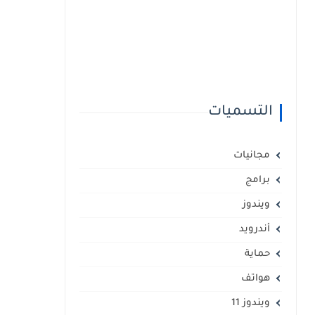
التسميات
مجانيات
برامج
ويندوز
أندرويد
حماية
هواتف
ويندوز 11