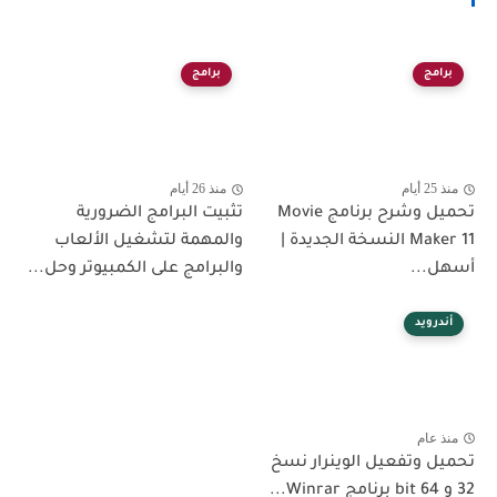
برامج
برامج
منذ 25 أيام
منذ 26 أيام
تحميل وشرح برنامج Movie
تثبيت البرامج الضرورية
Maker 11 النسخة الجديدة |
والمهمة لتشغيل الألعاب
أسهل...
والبرامج على الكمبيوتر وحل...
أندرويد
منذ عام
تحميل وتفعيل الوينرار نسخ
32 و 64 bit برنامج Winrar...