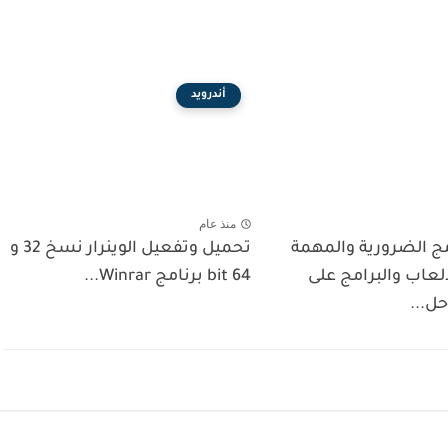
أندرويد
منذ عام
مج الضرورية والمهمة
تحميل وتفعيل الوينرار نسخ 32 و
لعاب والبرامج على
64 bit برنامج Winrar...
حل...