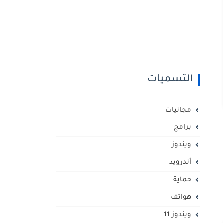
التسميات
مجانيات
برامج
ويندوز
أندرويد
حماية
هواتف
ويندوز 11