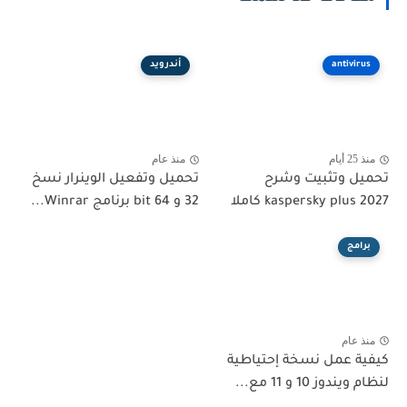
antivirus
أندرويد
منذ 25 أيام
منذ عام
تحميل وتثبيت وشرح
تحميل وتفعيل الوينرار نسخ
kaspersky plus 2027 كاملا
32 و 64 bit برنامج Winrar...
برامج
منذ عام
كيفية عمل نسخة إحتياطية
لنظام ويندوز 10 و 11 مع...