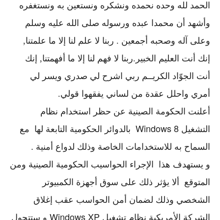
الحمد لله وحده نحمده ونشكره ونستعين به ونستغفره
وأشهد أن محمدا عبده ورسوله صلى الله عليه وسلم
وعلى آله وصحبه أجمعين . ربنا لا علم لنا إلا ما علمتنا,
إنك أنت العليم الخبير.ربنا لا فهم لنا إلا ما أفهمتنا, إنك
أنت الجوّاد الكريــم ربي اشرح لي صدري ويسر لي
أمري واحلل عقدة من لساني يفقهوا قولي.
أعلنت الحكومة الصينية عن حظر استخدام نظام
التشغيل Windows 8
بالدوائر الحكومية التابعة لها مع
السماح به للاستخدامات الخاصة وذلك لدواع أمنية .
و يستهدف هذا
الإجراء الحواسيب الحكومية الصينية ومن
المتوقع
ألا يؤثر ذلك على سوق أجهزة الكمبيوتر
الشخصي وذلك لضمان أمن الحواسب عقب إغلاق
الشركة الأمريكية نظام تشغيل Windows XP و ستتحول