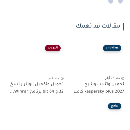
مقالات قد تهمك
antivirus
أندرويد
منذ 25 أيام
منذ عام
تحميل وتثبيت وشرح
تحميل وتفعيل الوينرار نسخ
kaspersky plus 2027 كاملا
32 و 64 bit برنامج Winrar...
برامج